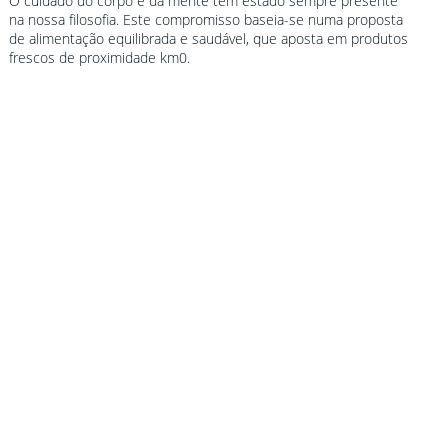
O cuidado do corpo e da mente tem estado sempre presente
na nossa filosofia. Este compromisso baseia-se numa proposta
de alimentação equilibrada e saudável, que aposta em produtos
frescos de proximidade km0.