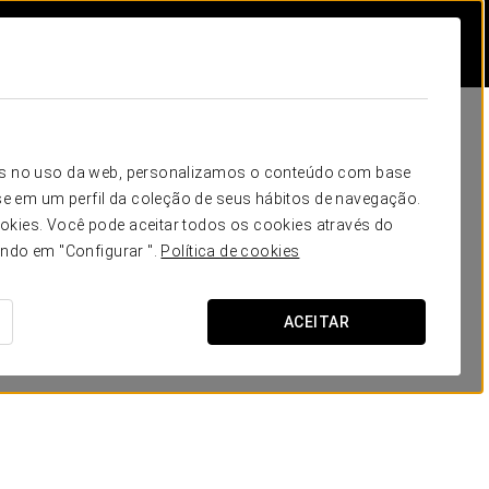
icos no uso da web, personalizamos o conteúdo com base
e em um perfil da coleção de seus hábitos de navegação.
okies. Você pode aceitar todos os cookies através do
ando em "Configurar ".
Política de cookies
ACEITAR
EUROSTARS HOTEL COMPANY
Clean & Safe
Cuidando do que importa