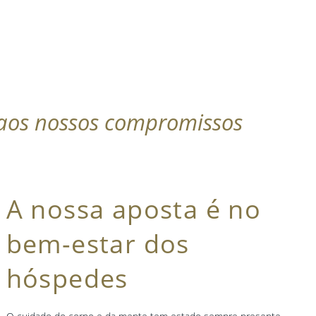
Eurostars Hotel Company Clean & Safe
. Um plano que se
 aos nossos compromissos
para os nossos hóspedes e empregados.
 intervenções concretas nos diferentes espaços do hotel.
A nossa aposta é no
bem-estar dos
hóspedes