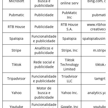
Microsoft
busca e
bing.com, cl
online serv
publicidade
PubMatic
Pubmatic
Publicidade
pubmatic
Inc
RTB House
www.rtbhous
RTB House
Publicidade
S.A.
creativec
Funcionalidade
Spalopia
Spalopia
spalopiabusine
e publicidade
Analíticos e
Stripe
Stripe, Inc
m.stripe
publicidade
Tiktok
Rede social e
Tiktok
Technology
tiktok.
publicidade
Limited
Funcionalidade
Triadvisor
Tripadvisor
tamgrt.
e publicidade
LLC
Motor de
Yahoo
busca e
Yahoo Inc.
analytics.ya
publicidade
Funcionalidade
Youtube
Google, Inc
youtube