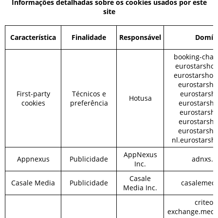
Informações detalhadas sobre os cookies usados por este
site
Característica
Finalidade
Responsável
Domín
booking-chan
eurostarshot
eurostarshote
eurostarshot
First-party
Técnicos e
eurostarshot
Hotusa
cookies
preferência
eurostarshot
eurostarshot
eurostarshot
eurostarshot
nl.eurostarsh
AppNexus
Appnexus
Publicidade
adnxs.
Inc.
Casale
Casale Media
Publicidade
casalemed
Media Inc.
criteo.s
exchange.medi