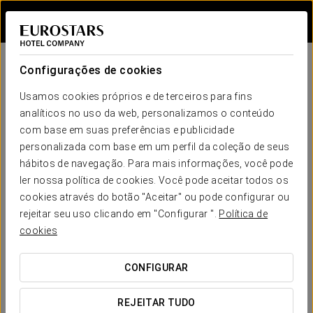
Iniciar sessão n
Perguntas frequentes
Configurações de cookies
RESOLVA AS SUAS DÚVIDAS
Usamos cookies próprios e de terceiros para fins
analíticos no uso da web, personalizamos o conteúdo
com base em suas preferências e publicidade
personalizada com base em um perfil da coleção de seus
Hotel
hábitos de navegação. Para mais informações, você pode
ler nossa política de cookies. Você pode aceitar todos os
O que é a Eurostars Hotel Company e que tipo de
cookies através do botão "Aceitar" ou pode configurar ou
experiência hoteleira oferece?
rejeitar seu uso clicando em "Configurar ".
Política de
A Eurostars Hotel Company é a cadeia hoteleira do Grupo
cookies
Hotusa. Possui um portfólio internacional de mais de 300
hotéis em 24 países e conta com sete marcas: Eurostars
Hotels, Áurea Hotels, Dorma Hotels, Exe Hotels, Ikonik
CONFIGURAR
Hotels, Crisol Hotels e Tandem Suites. A sua experiência
hoteleira assenta na qualidade, na atenção aos detalhes, na
inovação e na ligação com o destino. A empresa oferece
REJEITAR TUDO