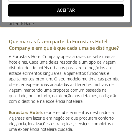
alojamentos para diferentes
motivos de viagem
: lazer,
negócios,
turismo urbano, estadias premium, hotéis
ACEITAR
singulares
e apartamentos, mantendo uma proposta
centrada na excelência do serviço, no conforto e na
autenticidade.
Que marcas fazem parte da Eurostars Hotel
Company e em que é que cada uma se distingue?
A Eurostars Hotel Company opera através de sete marcas
hoteleiras. Cada uma delas responde a um tipo de viagem
distinto, desde hotéis urbanos para lazer e negócios até
estabelecimentos singulares, alojamentos funcionais e
apartamentos premium. O seu modelo multimarcas permite
oferecer experiências adaptadas a diferentes motivos de
viagem, mantendo uma proposta comum baseada na
qualidade, no conforto, na atenção aos detalhes, na ligação
com o destino e na excelência hoteleira.
Eurostars Hotels
reúne estabelecimentos destinados a
viajantes em lazer e em negócios que procuram conforto,
elegância, localizações estratégicas, serviços completos e
uma experiência hoteleira cuidada.