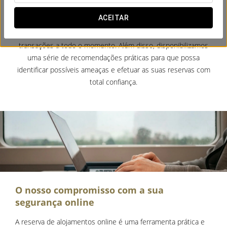
fraude ou burla estão sempre presentes. Por isso,
ACEITAR
trabalhamos ativamente na implementação de medidas
tecnológicas avançadas para proteger os seus dados e
transações a todo o momento. Além disso, disponibilizamos
uma série de recomendações práticas para que possa
identificar possíveis ameaças e efetuar as suas reservas com
total confiança.
O nosso compromisso com a sua
segurança online
A reserva de alojamentos online é uma ferramenta prática e