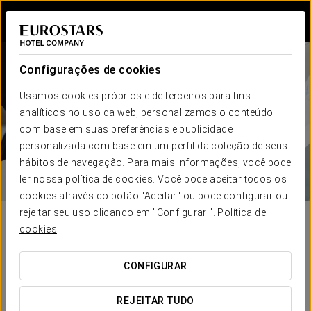
Iniciar sessão n
Configurações de cookies
Prevenção de fraude
Usamos cookies próprios e de terceiros para fins
analíticos no uso da web, personalizamos o conteúdo
com base em suas preferências e publicidade
RECOMENDAÇÕES DE SEGURANÇA
personalizada com base em um perfil da coleção de seus
hábitos de navegação. Para mais informações, você pode
ler nossa política de cookies. Você pode aceitar todos os
cookies através do botão "Aceitar" ou pode configurar ou
rejeitar seu uso clicando em "Configurar ".
Política de
Na Eurostars Hotel Company, a nossa prioridade é garantir
cookies
que a sua experiência de compra nas nossas plataformas seja
totalmente segura, proporcionando-lhe a tranquilidade que
CONFIGURAR
merece ao efetuar as suas reservas. Sabemos que a
segurança online é um tema de grande relevância num
REJEITAR TUDO
mundo digital em constante evolução, onde os riscos de