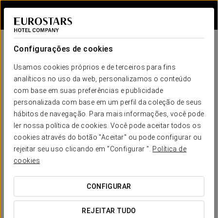
Iniciar sessão n
Declaração de
Configurações de cookies
Acessibilidade
Usamos cookies próprios e de terceiros para fins
analíticos no uso da web, personalizamos o conteúdo
O NOSSO COMPROMISSO COM A ACESSIBILIDADE
com base em suas preferências e publicidade
personalizada com base em um perfil da coleção de seus
hábitos de navegação. Para mais informações, você pode
Comprometemo-nos a garantir que o nosso site seja
ler nossa política de cookies. Você pode aceitar todos os
acessível e fácil de utilizar para todas as pessoas.
cookies através do botão "Aceitar" ou pode configurar ou
rejeitar seu uso clicando em "Configurar ".
Política de
Se encontrar algum problema de acessibilidade ou detetar
cookies
um conteúdo, funcionalidade ou característica que não seja
totalmente acessível, convidamo-lo a contactar-nos através
CONFIGURAR
do telefone
(+34) 913 342 196
ou do
formulário de
contacto
.
REJEITAR TUDO