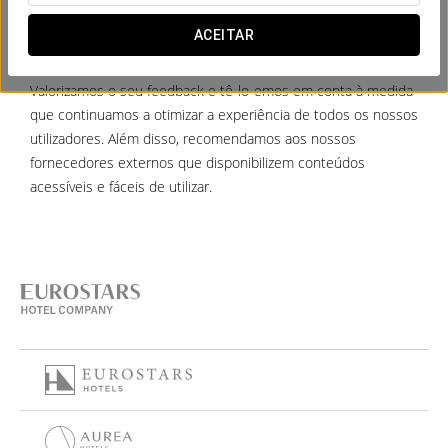
ACEITAR
gradecemos que nos forneça uma descrição detalhada da
ocorrência ou quaisquer sugestões de melhoria.
Valorizamos o seu feedback e tê-lo-emos em conta à medida
que continuamos a otimizar a experiência de todos os nossos
utilizadores. Além disso, recomendamos aos nossos
fornecedores externos que disponibilizem conteúdos
acessíveis e fáceis de utilizar.