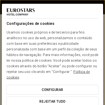
Iniciar sessão n
Política de Proteção de
Configurações de cookies
dados
Usamos cookies próprios e de terceiros para fins
analíticos no uso da web, personalizamos o conteúdo
com base em suas preferências e publicidade
personalizada com base em um perfil da coleção de seus
Proteção de dados
hábitos de navegação. Para mais informações, você pode
ler nossa política de cookies. Você pode aceitar todos os
cookies através do botão "Aceitar" ou pode configurar ou
Como consequência da navegação no site e do
rejeitar seu uso clicando em "Configurar ".
Política de
preenchimento dos formulários online, o utilizador aceita que
cookies
os dados pessoais por si fornecidos, ou que venha a fornecer
no futuro através deste serviço, sejam tratados em ficheiros
CONFIGURAR
de dados pessoais da HOTUSA e das empresas do grupo
(incluindo HOTELES TURISTICOS UNIDOS SA, NIF A08452567,
REJEITAR TUDO
KEYTEL, S.A., NIF A60156502 e EUROSTARS HOTEL COMPANY