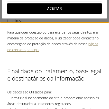
SL, NIF B64930910, bem como outras empresas do grupo
HOTUSA), incluindo a recolha de dados de acesso e a
ACEITAR
utilização de cookies e funcionalidades fornecidas por
terceiros.
Para qualquer questão ou para exercer os seus direitos em
matéria de proteção de dados, o utilizador pode contactar o
encarregado de proteção de dados através da nossa
página
de contacto principal
.
Finalidade do tratamento, base legal
e destinatários da informação
Os dados são utilizados para:
• Permitir o funcionamento do site e proporcionar acesso às
áreas destinadas a utilizadores registados.