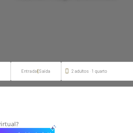

.
{
2
adultos
1
quarto
Entrada
Saída
irtual?