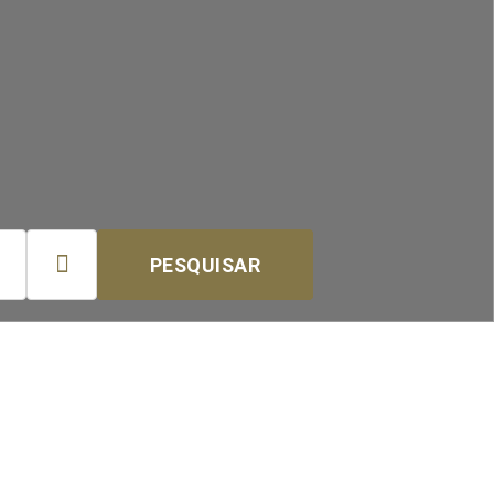

PESQUISAR