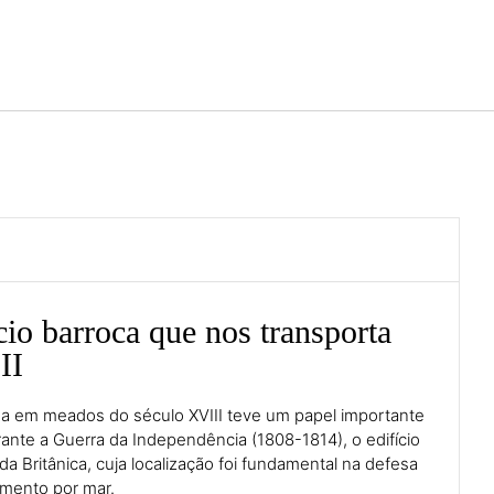
Português
Iniciar sessão no Star Trave
io barroca que nos transporta
II
da em meados do século XVIII teve um papel importante
rante a Guerra da Independência (1808-1814), o edifício
da Britânica, cuja localização foi fundamental na defesa
imento por mar.