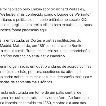
 foi habitado pelo Embaixador Sir Richard Wellesley,
 Wellesley, mais conhecido como o Duque de Wellington,
ilitares e políticas do Império britânico no século XIX.
s estratégias do exército Aliado para expulsar as tropas
Ibérica foram planeadas aqui.
, a embaixada, as Cortes e outras instituições do
adrid. Mais tarde, em 1851, o comerciante Benito
 a casa à família Trechuelo e realizou uma remodelação
difício barroco no atual estilo Isabelino.
 eram organizadas em quatro andares de acordo com as
no rés-do-chão, por cima escritórios da atividade
 no andar nobre, com maior altura e decoração mais rica e
ncias da serventia mais sóbrias.
 está estruturada em torno de um pátio central de
uma lindíssima estrutura de vidro e ferro. Ao fundo do
ria imperial construída em 1860, e sobre ela uma das