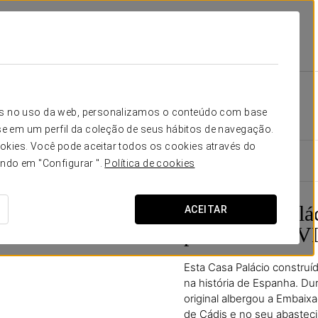
Sagasta
Instalações E Serviços
História Do Edifício
História do edifício
icos no uso da web, personalizamos o conteúdo com base
e em um perfil da coleção de seus hábitos de navegação.
okies. Você pode aceitar todos os cookies através do
ando em "Configurar ".
Política de cookies
Uma Casa Palác
ACEITAR
para o séc. XVI
Esta Casa Palácio construí
na história de Espanha. Du
original albergou a Embaixa
de Cádis e no seu abastec