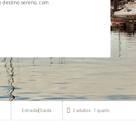
m destino sereno, com

.
{
2
adultos
1
quarto
Entrada
Saída