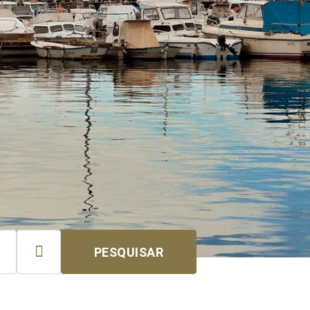

PESQUISAR