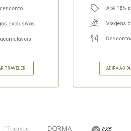
Até 18% 
 desconto
Viagens d
ios exclusivos
Desconto
 acumuláveis
ADIRA AO B
AR TRAVELER!