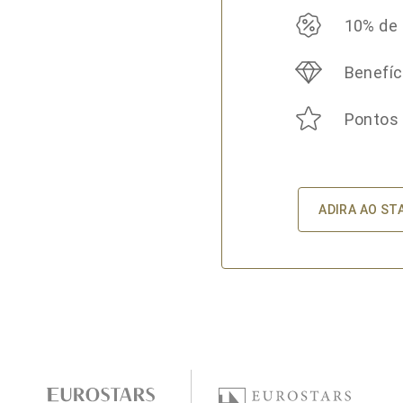
10% de
Benefíc
Pontos
ADIRA AO ST