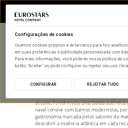
Configurações de cookies
Usamos cookies próprios e de terceiros para fins analít
em suas preferências e publicidade personalizada com bas
Para mais informações, você pode ler nossa política de co
Hotéis em Ferrol
botão "Aceitar" ou pode configurar ou rejeitar seu uso clic
ONDE O ATLÂNTICO DEIXA A SUA 
CONFIGURAR
REJEITAR TUDO
Entre fortalezas históricas, estaleiros cente
oceano, Ferrol revela uma Galiza autêntica
naval convive com bairros modernistas, per
gastronomia marcada pelos sabores do mar.
descobrir a essência atlântica em cada reca