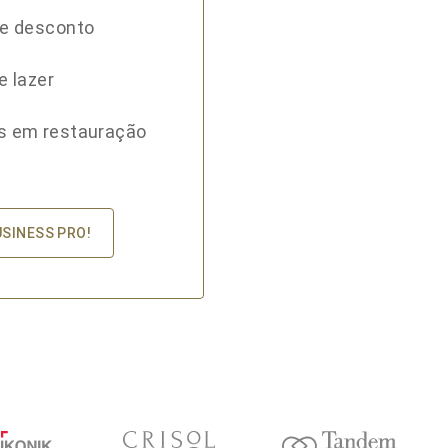
de desconto
e lazer
s em restauração
USINESS PRO!