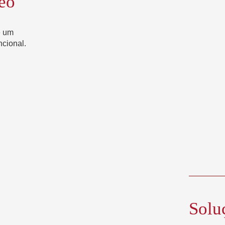
eo
e um
ncional.
Solu