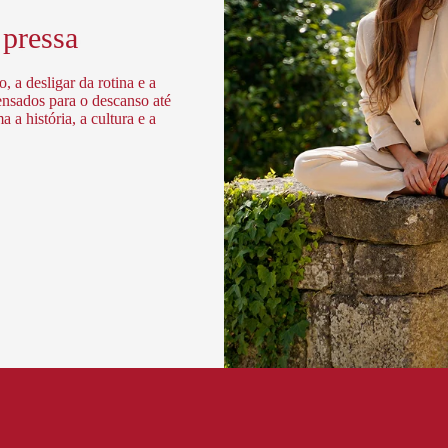
 pressa
 a desligar da rotina e a
ensados para o descanso até
a história, a cultura e a