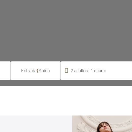

.
{
2
adultos
1
quarto
Entrada
Saída