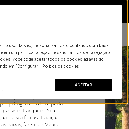
icos no uso da web, personalizamos o conteúdo com base
e em um perfil da coleção de seus hábitos de navegação.
okies. Você pode aceitar todos os cookies através do
a - Meanho
ando em "Configurar ".
Política de cookies
ACEITAR
stino perfeito para os
 por paisagens verdes e perto
e passeios tranquilos. Seu
Juan, e sua famosa tradição
Rías Baixas, fazem de Meaño