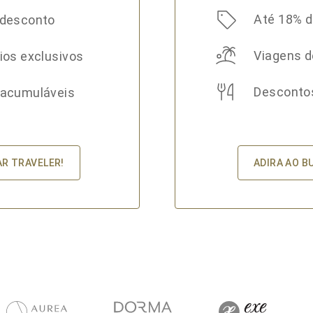
Até 18% 
 desconto
Viagens d
ios exclusivos
Desconto
 acumuláveis
ADIRA AO B
AR TRAVELER!