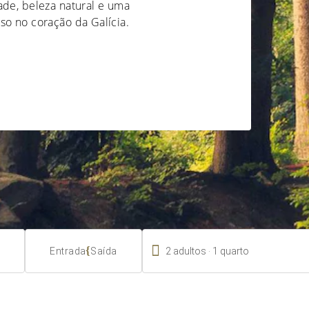
ade, beleza natural e uma
so no coração da Galícia.

.
{
2
adultos
1
quarto
Entrada
Saída