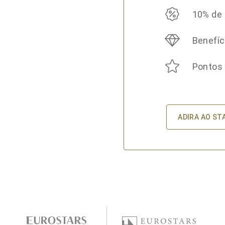
10% de
Benefíc
Pontos
ADIRA AO ST