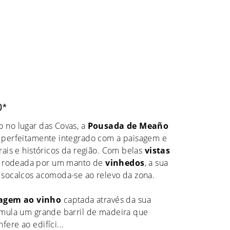
0*
o no lugar das Covas, a
Pousada de Meaño
o perfeitamente integrado com a paisagem e
urais e históricos da região. Com belas
vistas
 rodeada por um manto de
vinhedos
, a sua
m socalcos acomoda-se ao relevo da zona.
gem ao vinho
captada através da sua
simula um grande barril de madeira que
fere ao edifíci
...