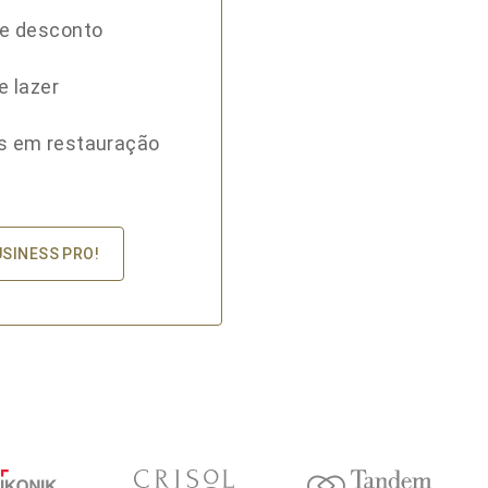
de desconto
e lazer
s em restauração
USINESS PRO!