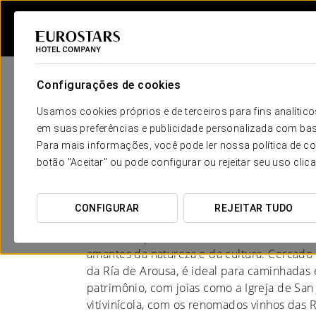
Configurações de cookies
Usamos cookies próprios e de terceiros para fins analít
em suas preferências e publicidade personalizada com bas
Para mais informações, você pode ler nossa política de co
Hotéis em Pontevedr
botão "Aceitar" ou pode configurar ou rejeitar seu uso clic
O CORAÇÃO VERDE DA GALÍCIA
CONFIGURAR
REJEITAR TUDO
Meaño, na província de Pontevedra, é um de
amantes da natureza e da cultura. Cercado
da Ría de Arousa, é ideal para caminhadas 
patrimônio, com joias como a Igreja de San 
vitivinícola, com os renomados vinhos das 