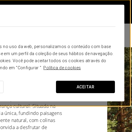
icos no uso da web, personalizamos o conteúdo com base
e em um perfil da coleção de seus hábitos de navegação.
okies. Você pode aceitar todos os cookies através do
 - Meis
ando em "Configurar ".
Política de cookies
ACEITAR
 uma pitoresca localidade
rança cultural. Situada na
ia única, fundindo paisagens
ente natural, com colinas
onvida a desfrutar de