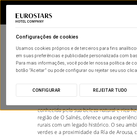
Configurações de cookies
Usamos cookies próprios e de terceiros para fins analít
em suas preferências e publicidade personalizada com bas
Para mais informações, você pode ler nossa política de co
Hotéis em Pontevedra
botão "Aceitar" ou pode configurar ou rejeitar seu uso clic
ENCANTO NATURAL
CONFIGURAR
REJEITAR TUDO
Meis, na província de Pontevedra, Galiza, é
conhecida pela sua beleza natural e rica he
região de O Salnés, oferece uma experiênc
rurais com um legado histórico. O seu ambi
verdes e a proximidade da Ría de Arousa, c