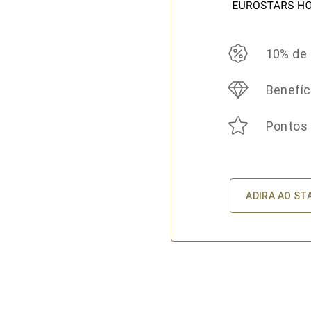
10% de
Benefíc
Pontos
ADIRA AO ST