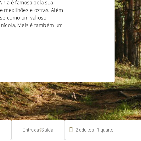
A ria é famosa pela sua
e mexilhões e ostras. Além
a-se como um valioso
vinícola, Meis é também um

.
{
2
adultos
1
quarto
Entrada
Saída