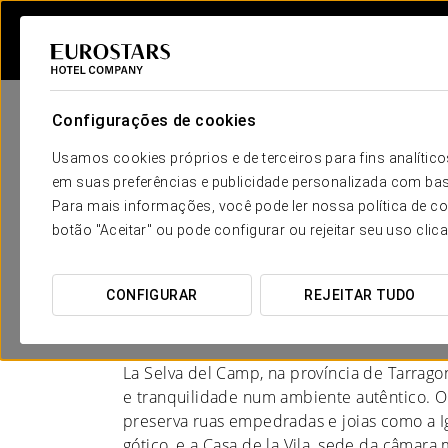
Configurações de cookies
Usamos cookies próprios e de terceiros para fins analít
em suas preferências e publicidade personalizada com bas
Para mais informações, você pode ler nossa política de co
Hotéis em Tarragona -
botão "Aceitar" ou pode configurar ou rejeitar seu uso clic
Camp
CONFIGURAR
REJEITAR TUDO
UM PASSEIO ENTRE VINHEDOS
La Selva del Camp, na província de Tarragon
e tranquilidade num ambiente autêntico. O 
preserva ruas empedradas e joias como a Ig
gótico, e a Casa de la Vila, sede da câmara 