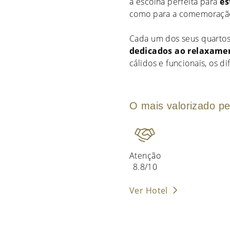
a escolha perfeita para
es
como para a comemoração
Cada um dos seus quartos
dedicados ao relaxame
cálidos e funcionais, os di
O mais valorizado pe
Atenção
8.8/10
Ver Hotel