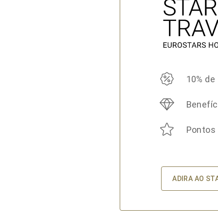
10% de
Benefíc
Pontos
ADIRA AO ST