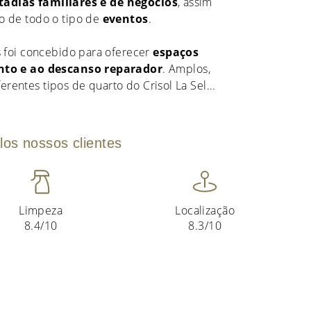
tadias familiares e de negócios
, assim
 de todo o tipo de
eventos
.
 foi concebido para oferecer
espaços
nto e ao descanso reparador
. Amplos,
ferentes tipos de quarto do Crisol La Sel
...
los nossos clientes
Limpeza
Localização
8.4/10
8.3/10