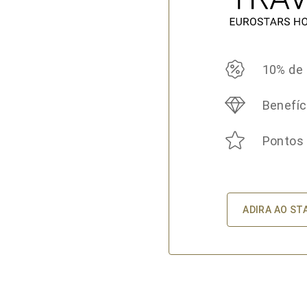
10% de
Benefíc
Pontos
ADIRA AO ST