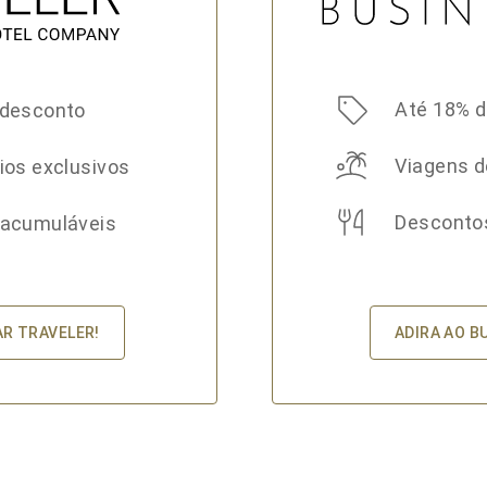
Até 18% 
 desconto
Viagens d
ios exclusivos
Desconto
 acumuláveis
ADIRA AO B
AR TRAVELER!