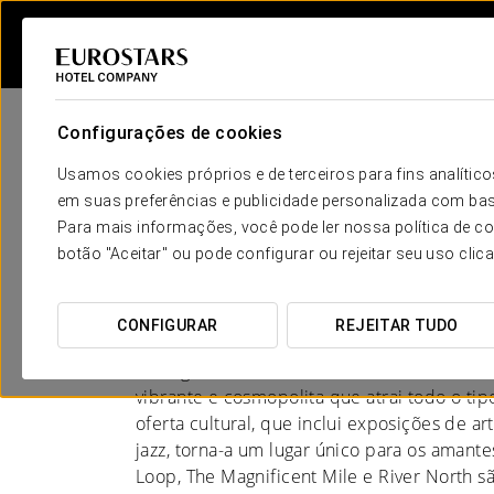
Configurações de cookies
Usamos cookies próprios e de terceiros para fins analít
em suas preferências e publicidade personalizada com bas
Para mais informações, você pode ler nossa política de co
Hotéis em Chicago
botão "Aceitar" ou pode configurar ou rejeitar seu uso clic
VIBRANTE E COSMOPOLITA
CONFIGURAR
REJEITAR TUDO
Chicago, a terceira maior cidade dos Estad
vibrante e cosmopolita que atrai todo o tipo
oferta cultural, que inclui exposições de ar
jazz, torna-a um lugar único para os amante
Loop, The Magnificent Mile e River North sã