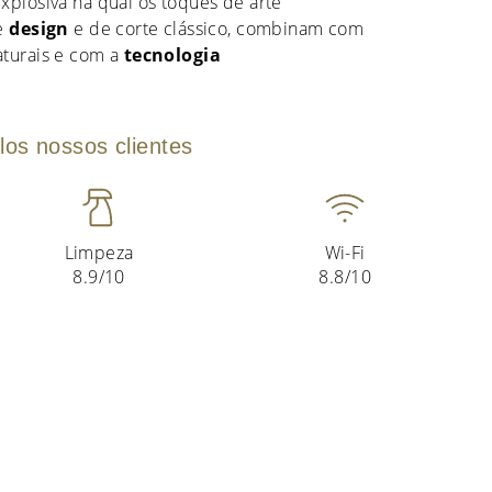
xplosiva na qual os toques de arte
de
design
e de corte clássico, combinam com
aturais e com a
tecnologia
los nossos clientes
Limpeza
Wi-Fi
8.9/10
8.8/10