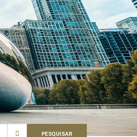

PESQUISAR