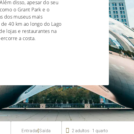
 Além disso, apesar do seu
 como o Grant Park e o
s dos museus mais
s de 40 km ao longo do Lago
e lojas e restaurantes na
ercorre a costa.

.
{
2
adultos
1
quarto
Entrada
Saída