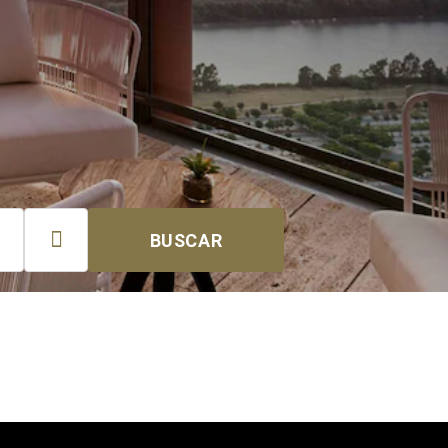

BUSCAR