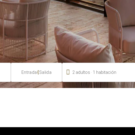

.
{
2
adultos
1
habitación
Entrada
Salida