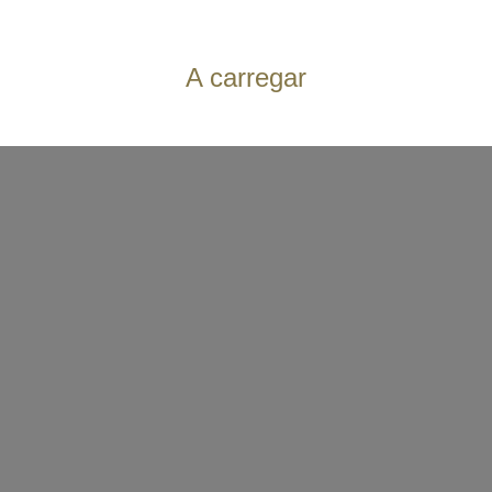
Aviso legal
Política de proteção de dados
Condições gerais
A carregar