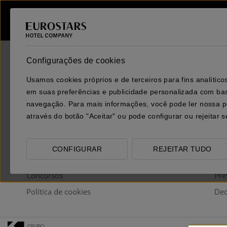
Configurações de cookies
Usamos cookies próprios e de terceiros para fins analíti
em suas preferências e publicidade personalizada com bas
navegação. Para mais informações, você pode ler nossa po
através do botão "Aceitar" ou pode configurar ou rejeitar 
SOBRE
AJ
Sobre a Eurostars Hotel Company
Con
CONFIGURAR
REJEITAR TUDO
Trabalhe connosco
Per
Concursos
Pre
Política de cookies
Dec