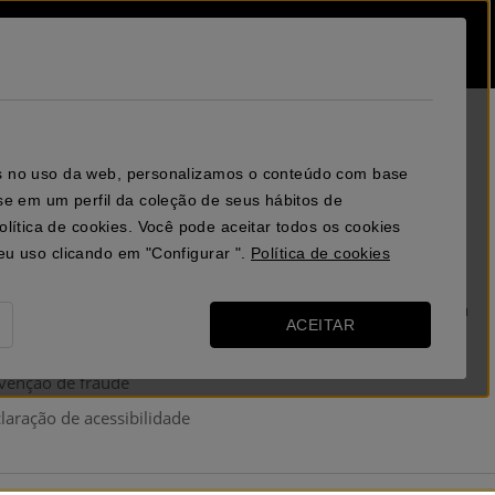
cos no uso da web, personalizamos o conteúdo com base
e em um perfil da coleção de seus hábitos de
lítica de cookies. Você pode aceitar todos os cookies
seu uso clicando em "Configurar ".
Política de cookies
UDA
RESERVA
A minha reserva
tactar
ACEITAR
guntas frequentes (FAQ)
venção de fraude
laração de acessibilidade