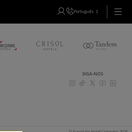
Português
Iniciar sessão no Star Traveler ou C
SIGA-NOS
© Eurostars Hotel Company 2026