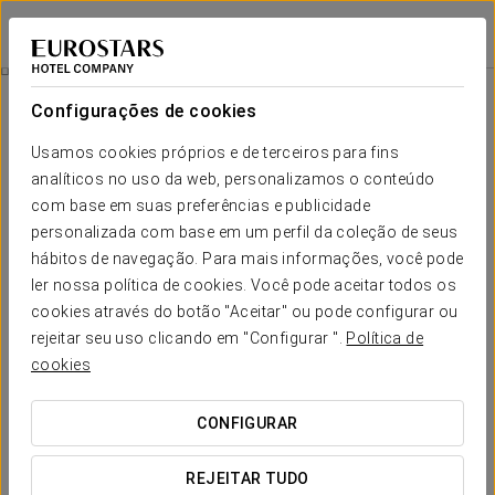
Casa Recimil
LUGO
Iniciar sessão n
O Projeto Da Casa Recimil
Configurações de cookies
O projeto da Casa Recimil
Usamos cookies próprios e de terceiros para fins
analíticos no uso da web, personalizamos o conteúdo
Para além da sua proposta de alojamento, a Casa Recimil
recuperou a sua histórica vocação pecuária para dar origem a
com base em suas preferências e publicidade
uma iniciativa singular. Este projeto de
criação de bois na Galiza
personalizada com base em um perfil da coleção de seus
une a
tradição pecuária galega
, o respeito pelo meio envolvente
hábitos de navegação. Para mais informações, você pode
e uma forte aposta na qualidade do produto, dando origem à
ler nossa política de cookies. Você pode aceitar todos os
reconhecida
carne de boi galega
destinada a alguns dos
cookies através do botão "Aceitar" ou pode configurar ou
espaços gastronómicos mais representativos.
rejeitar seu uso clicando em "Configurar ".
Política de
cookies
CONFIGURAR
REJEITAR TUDO