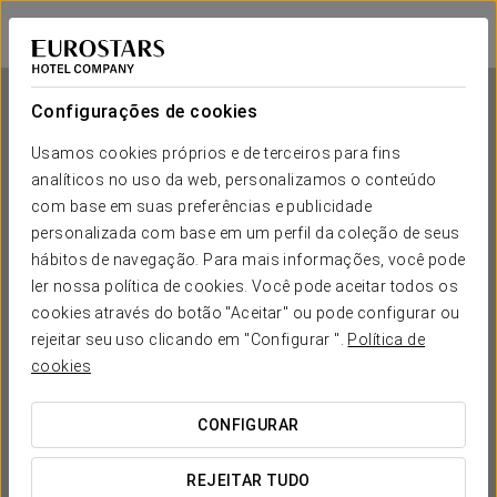
Crisol Conde Rodrigo
SALAMANCA - CIUDAD RODRIGO
Iniciar sessão n
Configurações de cookies
Usamos cookies próprios e de terceiros para fins
analíticos no uso da web, personalizamos o conteúdo
Crisol Conde Rodrigo
com base em suas preferências e publicidade
personalizada com base em um perfil da coleção de seus
SALAMANCA - CIUDAD RODRIGO
hábitos de navegação. Para mais informações, você pode
ler nossa política de cookies. Você pode aceitar todos os
cookies através do botão "Aceitar" ou pode configurar ou
rejeitar seu uso clicando em "Configurar ".
Política de
cookies
CONFIGURAR
QUANDO QUER IR?


REJEITAR TUDO