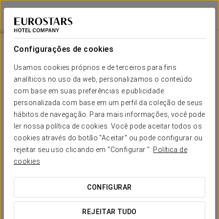
Eurostars Palacio Buenavista
TOLEDO
Iniciar sessão n
História
Configurações de cookies
História
Usamos cookies próprios e de terceiros para fins
analíticos no uso da web, personalizamos o conteúdo
O hotel Eurostars Palacio Buenavista foi construído
nos
arredores do antigo Palácio de Buenavista
, um
com base em suas preferências e publicidade
impressionante edifício renascentista do século XVI. O palácio
personalizada com base em um perfil da coleção de seus
foi construído numa propriedade cedida pelo rei de Espanha
hábitos de navegação. Para mais informações, você pode
Felipe III ao cardeal Bernardo de Sandoval y Rojas em 1599.
ler nossa política de cookies. Você pode aceitar todos os
cookies através do botão "Aceitar" ou pode configurar ou
Segundo alguns historiadores,
o recinto foi projetado por El
Greco
, na sua única incursão no mundo da arquitetura.
rejeitar seu uso clicando em "Configurar ".
Política de
cookies
CONFIGURAR
REJEITAR TUDO