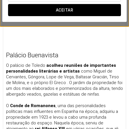
ACEITAR
Palácio Buenavista
O palácio de Toledo
acolheu reuniões de importantes
personalidades literárias e artistas
como Miguel de
Cervantes, Góngora, Lope de Vega, Baltasar Gracián, Tirso
de Molina, e o próprio El Greco . O jardim da propriedade foi
um dos mais elaborados e pormenorizados da altura, tendo
albergado veados, gazelas e estátuas de ninfas.
O
Conde de Romanones
, uma das personalidades
políticas mais influentes em Espanha na época, adquiriu a
propriedade em 1923 e levou a cabo uma profunda
restauração do espaço. Naquela época, serviu de
alojamento ao
rei Alfonso XIII
em várias ocasiões, que ali