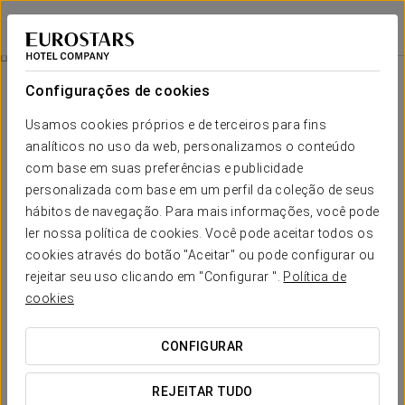
Eurostars Palacio Buenavista
TOLEDO
Iniciar sessão n
Experiência Romântica Premium
Configurações de cookies
Usamos cookies próprios e de terceiros para fins
analíticos no uso da web, personalizamos o conteúdo
com base em suas preferências e publicidade
personalizada com base em um perfil da coleção de seus
hábitos de navegação. Para mais informações, você pode
ler nossa política de cookies. Você pode aceitar todos os
cookies através do botão "Aceitar" ou pode configurar ou
50 € por pessoa
rejeitar seu uso clicando em "Configurar ".
Política de
Experiência Romântica Premium
cookies
Deixe-se seduzir pela história e pelo encanto de um Palácio
CONFIGURAR
do século XVI, onde a sua elegância cria o cenário perfeito
para uma noite romântica.
REJEITAR TUDO