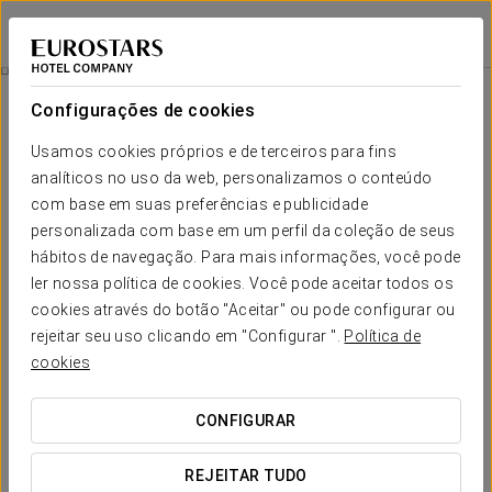
Exe Cunit Suites & Spa
TARRAGONA - CUNIT
Iniciar sessão n
Quartos
Configurações de cookies
Quartos
O conforto e descanso que necessita
Usamos cookies próprios e de terceiros para fins
analíticos no uso da web, personalizamos o conteúdo
com base em suas preferências e publicidade
As 32 suites do Exe Cunit Suites & Spa oferecem-lhe
uma estadia
repleta de conforto e comodidade
. Deixe para trás o stresse da vida
personalizada com base em um perfil da coleção de seus
diária e dedique-se simplesmente a desfrutar da excelente gama de
hábitos de navegação. Para mais informações, você pode
serviços que encontrará nas nossas amplas e luminosas suites, ideais
para viagens em família ou em casal.
ler nossa política de cookies. Você pode aceitar todos os
cookies através do botão "Aceitar" ou pode configurar ou
Os serviços que estas oferecem incluem sala de estar com TV,
rejeitar seu uso clicando em "Configurar ".
Política de
telefone, microondas e conexão wi-fi. Tudo isto num espaço
decorado com
toques de modernidade e tons quentes
,
cookies
especialmente desenhado para criar uma atmosfera relaxante.
SERVIÇOS EM DESTAQUE
CONFIGURAR
REJEITAR TUDO