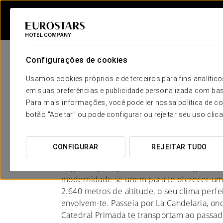
Configurações de cookies
Usamos cookies próprios e de terceiros para fins analít
em suas preferências e publicidade personalizada com bas
Para mais informações, você pode ler nossa política de co
Hotéis em Bogotá
botão "Aceitar" ou pode configurar ou rejeitar seu uso clic
UMA VIAGEM CHEIA DE HISTÓRIA
CONFIGURAR
REJEITAR TUDO
Bogotá espera por ti com uma energia única
modernidade se unem para te oferecer uma
2.640 metros de altitude, o seu clima perfe
envolvem-te. Passeia por La Candelaria, ond
Catedral Primada te transportam ao passad