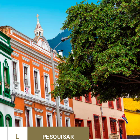

PESQUISAR