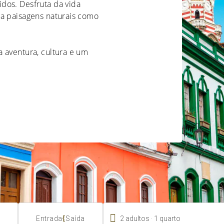
dos. Desfruta da vida
ra paisagens naturais como
 aventura, cultura e um

.
{
2
adultos
1
quarto
Entrada
Saída