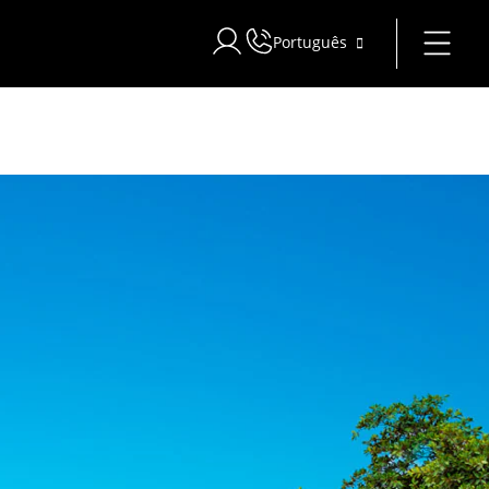
Português
Iniciar sessão no Star Traveler ou C