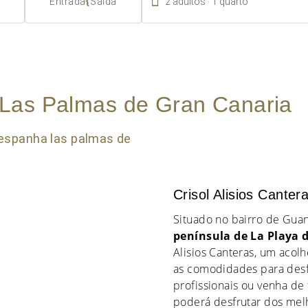

{
2
adultos
1
quarto
Entrada
Saída
 Las Palmas de Gran Canaria
Crisol Alisios Canter
Situado no bairro de Gua
península de La Playa 
Alisios Canteras, um aco
as comodidades para desfr
profissionais ou venha de 
poderá desfrutar dos mel