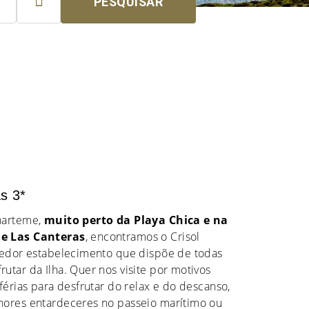

PESQUISAR
as 3*
narteme,
muito perto da Playa Chica e na
de Las Canteras
, encontramos o Crisol
lhedor estabelecimento que dispõe de todas
utar da Ilha. Quer nos visite por motivos
férias para desfrutar do relax e do descanso,
hores entardeceres no passeio marítimo ou