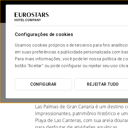
Configurações de cookies
Usamos cookies próprios e de terceiros para fins analít
em suas preferências e publicidade personalizada com bas
Para mais informações, você pode ler nossa política de co
Hotéis em Las Palma
botão "Aceitar" ou pode configurar ou rejeitar seu uso clic
Canaria
CONFIGURAR
REJEITAR TUDO
ONDE O MAR CONTA UMA HISTÓR
Las Palmas de Gran Canaria é um destino 
impressionantes, patrimônio histórico e uma
Playa de Las Canteras, com sua areia dourada
para desfrutar de atividades aquáticas.