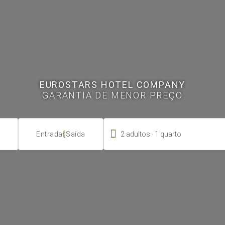
EUROSTARS HOTEL COMPANY
GARANTIA DE MENOR PREÇO

.
{
2
adultos
1
quarto
Entrada
Saída