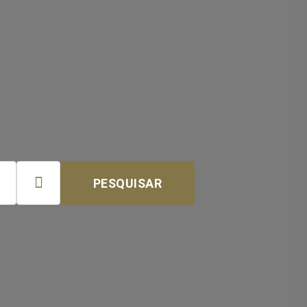

PESQUISAR