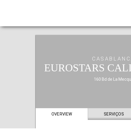
CASABLANC
EUROSTARS CAL
160 Bd de La Mecq
OVERVIEW
SERVIÇOS