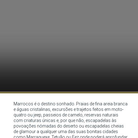
Marrocos é o destino sonhado. Praias de fina areia branca
e águas cristalinas, excursões e trajetos feitos em moto-
quatro ou jeep, passeios de camelo, reservas naturais
com criaturas únicas e, por que não, escapadelas às
povoações nómadas do deserto ou escapadelas cheias
de glamour a qualquer uma das suas bonitas cidades
como Marraquexe, Tetuão ou Fez onde poderá aprofundar