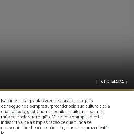
VER MAPA
Não interessa quantas vezes é visitado, este país
consegue-nos sempre surpreender pela sua cultura e pela
sua tradição, gastronomia, bonita arquitetura, bazares,
música e pela sua religião. Marrocos é simplesmente
indescritível pela simples razão de que nunca se
conseguirá conhecer o suficiente, mas é um prazer tentá-
lo.