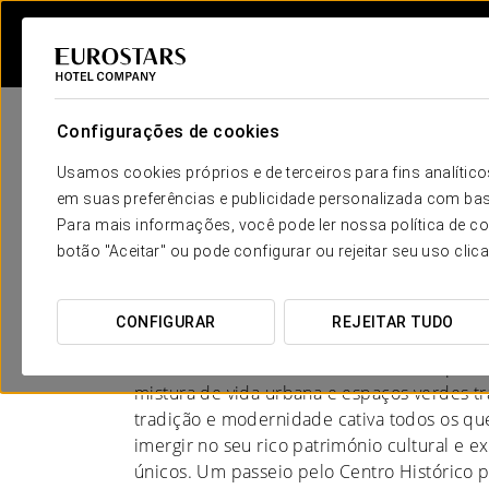
Configurações de cookies
Usamos cookies próprios e de terceiros para fins analít
em suas preferências e publicidade personalizada com bas
Para mais informações, você pode ler nossa política de co
Hotéis em Cidade do
botão "Aceitar" ou pode configurar ou rejeitar seu uso clic
CULTURA E COR
CONFIGURAR
REJEITAR TUDO
Cidade do México é um destino ideal para 
mistura de vida urbana e espaços verdes tr
tradição e modernidade cativa todos os que
imergir no seu rico património cultural e e
únicos. Um passeio pelo Centro Histórico p