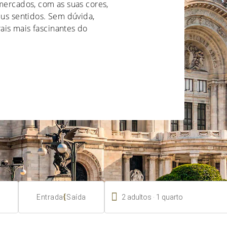
 mercados, com as suas cores,
eus sentidos. Sem dúvida,
ais mais fascinantes do

.
{
2
adultos
1
quarto
Entrada
Saída