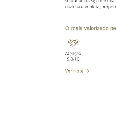
se por um design minimal
cozinha completa, propor
O mais valorizado pe
Atenção
9.0/10
Ver Hotel