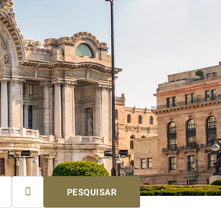

PESQUISAR