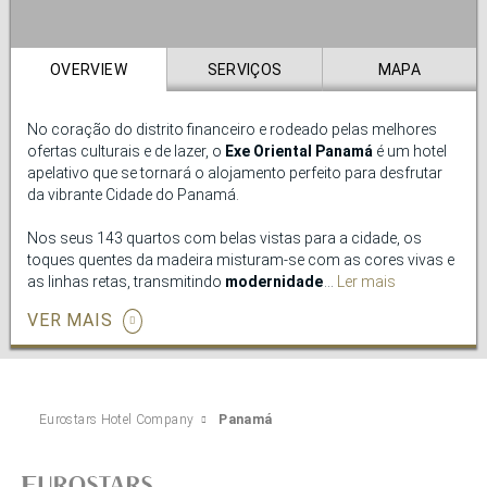
OVERVIEW
SERVIÇOS
MAPA
No coração do distrito financeiro e rodeado pelas melhores
ofertas culturais e de lazer, o
Exe Oriental Panamá
é um hotel
apelativo que se tornará o alojamento perfeito para desfrutar
da vibrante Cidade do Panamá.
Nos seus 143 quartos com belas vistas para a cidade, os
toques quentes da madeira misturam-se com as cores vivas e
as linhas retas, transmitindo
modernidade
. Encontrará
Ler mais
também neles os melhores serviços tais como cofre,
VER MAIS
secretária ou minibar.
O hotel possui um
terraço
com vistas espetaculares, assim
como
salas de reuniões
para a realização de eventos de todo
o tipo e um
ginásio
para manter a sua rotina de exercício
Eurostars Hotel Company
Panamá
enquanto viaja.