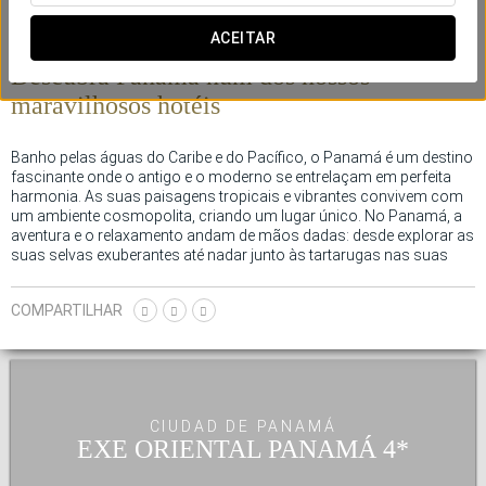
ACEITAR
Eurostars Hotel Company em Panamá
Descubra Panamá num dos nossos
maravilhosos hotéis
Banho pelas águas do Caribe e do Pacífico, o Panamá é um destino
fascinante onde o antigo e o moderno se entrelaçam em perfeita
harmonia. As suas paisagens tropicais e vibrantes convivem com
um ambiente cosmopolita, criando um lugar único. No Panamá, a
aventura e o relaxamento andam de mãos dadas: desde explorar as
suas selvas exuberantes até nadar junto às tartarugas nas suas
praias de águas cristalinas, o país oferece experiências
inesquecíveis. Descubra a sua gastronomia, passeie entre arranha-
COMPARTILHAR
céus ou mergulhe na sua cultura através de aldeias autóctones e do
emblemático Canal do Panamá, um paraíso cheio de história e
maravilhas por explorar.
CIUDAD DE PANAMÁ
EXE ORIENTAL PANAMÁ