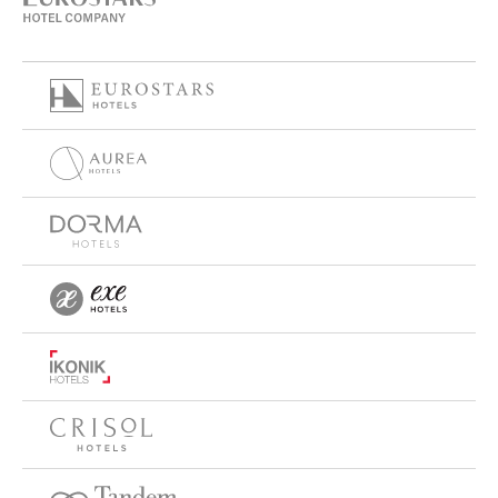
especializado em cozinha de diferentes regiões do mundo,
oferecem pratos que transportam à essência de cada local.
Equipado com spa e ginásio, o Eurostars Grand Cayacoa é o
destino ideal para desfrutar da essência pura do Caribe com
todo o conforto à sua disposição.