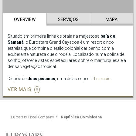
hospitalidade caribenha.
OVERVIEW
SERVIÇOS
MAPA
Situado em primeira linha de praia na majestosa
baía de
Samaná
, o Eurostars Grand Cayacoa é um resort cinco
estrelas que combina o estilo colonial caribenho com a
exuberante natureza que o rodeia. Localizado numa colina de
sonho, oferece vistas espetaculares sobre o mar turquesa e a
densa vegetação tropical.
Dispõe de
duas piscinas
, uma delas especialmente concebida
Ler mais
para os mais pequenos, e terraços panorâmicos de onde se
VER MAIS
pode contemplar a paisagem deslumbrante que envolve o
resort. Pode também aceder diretamente à praia através de um
elevador privado, onde este recanto íntimo junto ao mar
convida a um relaxamento absoluto.
Eurostars Hotel Company
República Dominicana
O resort conta ainda com um elegante gazebo com vista para
o oceano, o cenário ideal para celebrar casamentos,
banquetes e eventos. Os seus restaurantes, cada um