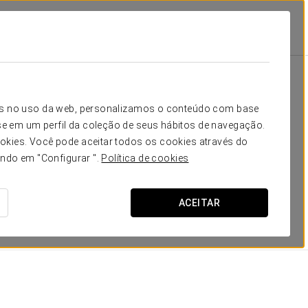
San Mamés
Quartos
sita
icos no uso da web, personalizamos o conteúdo com base
e em um perfil da coleção de seus hábitos de navegação.
uipados com cozinha americana, utensílios de cozinha,
okies. Você pode aceitar todos os cookies através do
ompleta com banheira. Todos os estúdios são exteriores,
ando em "Configurar ".
Política de cookies
iajante uma fabulosa vista sobre as montanhas de León.
ns podem ser triplos e até quádruplos, o que faz com
grupos de estudantes.
ACEITAR
DIMENSÕES
30