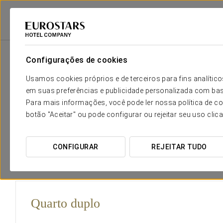
Eurostars Hotel Company
Espanha
León
Apartahotel Exe Campus 
Configurações de cookies
O conforto e descanso que neces
Usamos cookies próprios e de terceiros para fins analít
em suas preferências e publicidade personalizada com bas
O Aparthotel Campus San Mamés dispõe de 57 estúdios eq
Para mais informações, você pode ler nossa política de co
TV, telefone, acesso gratuito à Internet e casa de banho c
botão "Aceitar" ou pode configurar ou rejeitar seu uso clic
muito luminosos e têm grandes janelas que oferecem ao v
Os estúdios têm cerca de 24 a 40 metros quadrados, e algu
sejam a escolha ideal para famílias, grupos de amigos ou 
CONFIGURAR
REJEITAR TUDO
Quarto duplo