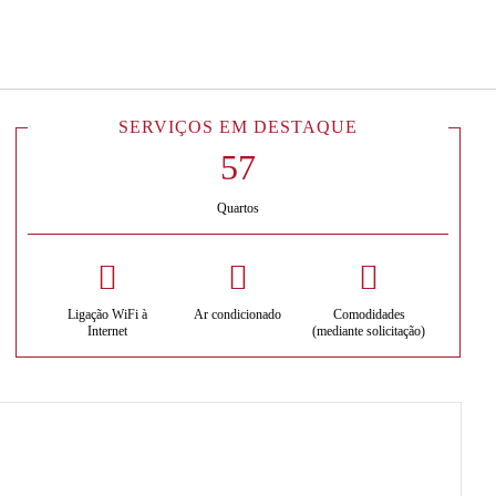
Português
Iniciar sessão no Star Trave
SERVIÇOS EM DESTAQUE
Quartos
Ligação WiFi à
Ar condicionado
Comodidades
Internet
(mediante solicitação)