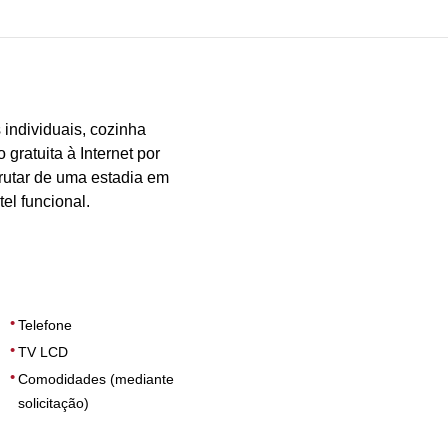
DIMENSÕES
30
individuais, cozinha
 gratuita à Internet por
rutar de uma estadia em
el funcional.
Telefone
TV LCD
Comodidades (mediante
solicitação)