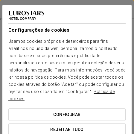
Apartamentos El Cid
BURGOS
Iniciar sessão n
Apartamentos
Configurações de cookies
Apartamentos
O conforto e descanso que
Usamos cookies próprios e de terceiros para fins
necessita
analíticos no uso da web, personalizamos o conteúdo
com base em suas preferências e publicidade
personalizada com base em um perfil da coleção de seus
Os Apartamentos El Cid possuem 11 acomodações acolhedoras
hábitos de navegação. Para mais informações, você pode
e funcionais, com um ou dois quartos. Cada unidade inclui uma
área de estar, cozinha e banheiro privativo. Seu charme é
ler nossa política de cookies. Você pode aceitar todos os
realçado por vistas impressionantes do centro histórico de
cookies através do botão "Aceitar" ou pode configurar ou
Burgos.
rejeitar seu uso clicando em "Configurar ".
Política de
Com mobília confortável e serviços de alta qualidade, esses
cookies
apartamentos oferecem um espaço amplo projetado para garantir
o bem-estar e o descanso dos hóspedes.
CONFIGURAR
SERVIÇOS EM DESTAQUE
REJEITAR TUDO