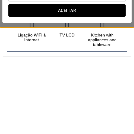
Apartamentos
ACEITAR
Ligação WiFi à
TV LCD
Kitchen with
Internet
appliances and
tableware
42