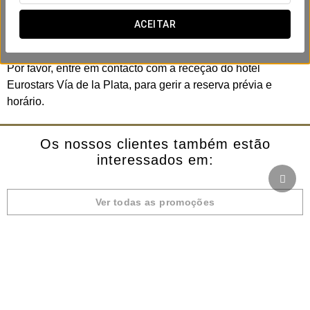
Circuito de 60 min - 12€/pessoa
ACEITAR
Circuito de 90 min - 17€/pessoa
Por favor, entre em contacto com a receção do hotel
Eurostars Vía de la Plata, para gerir a reserva prévia e
horário.
Os nossos clientes também estão
interessados em:
Ver todas as promoções