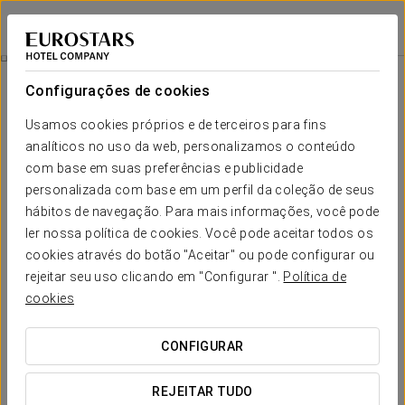
Apartamentos Suite The Way
LEÃO - ASTORGA
Iniciar sessão n
Acesso Spa Vía De La Plata
Configurações de cookies
Usamos cookies próprios e de terceiros para fins
analíticos no uso da web, personalizamos o conteúdo
com base em suas preferências e publicidade
personalizada com base em um perfil da coleção de seus
hábitos de navegação. Para mais informações, você pode
ler nossa política de cookies. Você pode aceitar todos os
cookies através do botão "Aceitar" ou pode configurar ou
rejeitar seu uso clicando em "Configurar ".
Política de
A partir de 12 €
Acesso spa Vía de la Plata
cookies
Esta magnífica promoção relaxante inclui o acesso ao
CONFIGURAR
circuito de spa no Eurostars Vía de la Plata, para tirar o
máximo proveito da sua estadia connosco.
REJEITAR TUDO