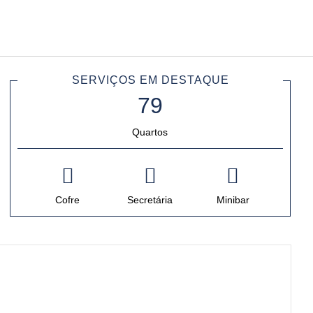
Português
Iniciar sessão no Star Trave
SERVIÇOS EM DESTAQUE
Quartos
Cofre
Secretária
Minibar