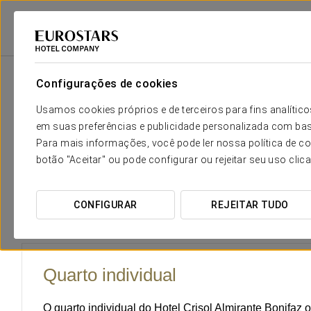
Eurostars Hotel Company
Espanha
Burgos
Crisol Almirante Bonifa
Configurações de cookies
O conforto e descanso que n
Usamos cookies próprios e de terceiros para fins analít
em suas preferências e publicidade personalizada com bas
O Crisol Almirante Bonifaz oferece aos seus hóspedes
79 
Para mais informações, você pode ler nossa política de co
serviços da mais alta qualidade. São espaços insonorizado
botão "Aceitar" ou pode configurar ou rejeitar seu uso clic
em Burgos.
CONFIGURAR
REJEITAR TUDO
Quarto individual
O quarto individual do Hotel Crisol Almirante Bonifaz