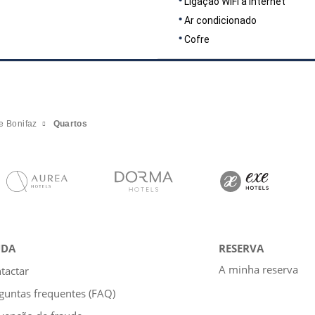
Ligação WiFi à Internet
Ar condicionado
Cofre
te Bonifaz
Quartos
UDA
RESERVA
A minha reserva
tactar
guntas frequentes (FAQ)