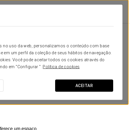
z
Quartos
ecessita
icos no uso da web, personalizamos o conteúdo com base
e em um perfil da coleção de seus hábitos de navegação.
quartos amplos e luminosos
, equipados com os
okies. Você pode aceitar todos os cookies através do
s que lhe permitirão desfrutar de uma estadia perfeita
ando em "Configurar ".
Política de cookies
ACEITAR
 oferece um espaço