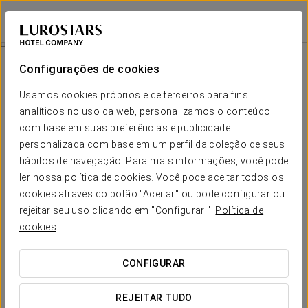
Crisol Chiclana
CÁDIS - CHICLANA DE LA FRONTERA
Iniciar sessão n
Experiência Business
Configurações de cookies
Usamos cookies próprios e de terceiros para fins
analíticos no uso da web, personalizamos o conteúdo
com base em suas preferências e publicidade
personalizada com base em um perfil da coleção de seus
hábitos de navegação. Para mais informações, você pode
ler nossa política de cookies. Você pode aceitar todos os
cookies através do botão "Aceitar" ou pode configurar ou
Experiência business
rejeitar seu uso clicando em "Configurar ".
Política de
cookies
Desfrute de uma experiência business pensada para
acrescentar conforto e bem-estar a cada detalhe da sua
CONFIGURAR
estadia.
REJEITAR TUDO