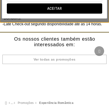
Inclui:
-Cama de casal segundo pedido.
ACEITAR
-Garrafa de espumante.
-Bombons.
-Late Check-out segundo disponibilidade até às 14 horas.
Os nossos clientes também estão
interessados em:
Ver todas as promoções
Promoções
Experiência Romântica