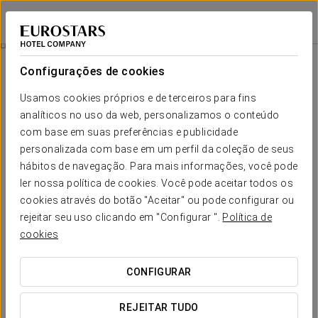
Crisol Quality Reus
TARRAGONA - REUS
Iniciar sessão n
Experiência Romântica
Configurações de cookies
Usamos cookies próprios e de terceiros para fins
analíticos no uso da web, personalizamos o conteúdo
com base em suas preferências e publicidade
personalizada com base em um perfil da coleção de seus
hábitos de navegação. Para mais informações, você pode
ler nossa política de cookies. Você pode aceitar todos os
cookies através do botão "Aceitar" ou pode configurar ou
rejeitar seu uso clicando em "Configurar ".
Política de
15 €
Experiência Romântica
cookies
Desfrute de uma noite inesquecível com esta experiência
CONFIGURAR
que desenhamos para si e para aquela pessoa especial.
REJEITAR TUDO