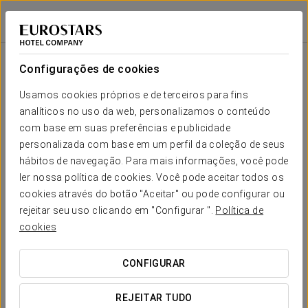
Crisol Suites Catalinas
BUENOS AIRES
Iniciar sessão n
Configurações de cookies
O teu casamento em
Usamos cookies próprios e de terceiros para fins
analíticos no uso da web, personalizamos o conteúdo
com base em suas preferências e publicidade
Antes de finalizar a sua reserva, é importante que
personalizada com base em um perfil da coleção de seus
conheça os seus direitos enquanto consumidor. A
hábitos de navegação. Para mais informações, você pode
seguir, explicamos em que consiste o direito de
ler nossa política de cookies. Você pode aceitar todos os
arrependimento, o prazo disponível para o exercer e
cookies através do botão "Aceitar" ou pode configurar ou
as condições aplicáveis em caso de cancelamento.
rejeitar seu uso clicando em "Configurar ".
Política de
cookies
SOLICITAR ORÇAMENTO
CONFIGURAR
REJEITAR TUDO