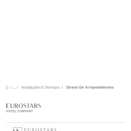
1049 Argentina
00541143141400
(54 11) 43 11 01 49
Formulário de contacto
Instalações E Serviços
Direito De Arrependimento