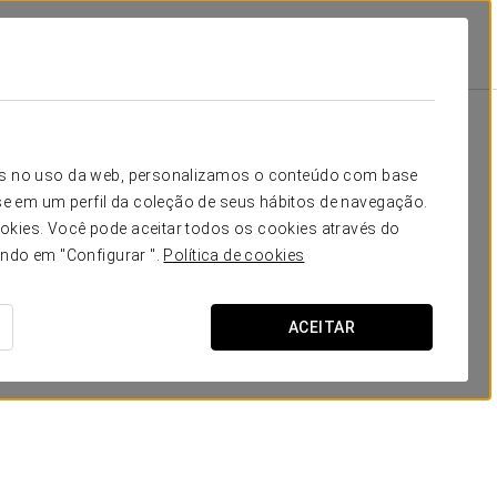
Instalações E Serviços
Restauração
Restauração
icos no uso da web, personalizamos o conteúdo com base
e em um perfil da coleção de seus hábitos de navegação.
okies. Você pode aceitar todos os cookies através do
ando em "Configurar ".
Política de cookies
ACEITAR