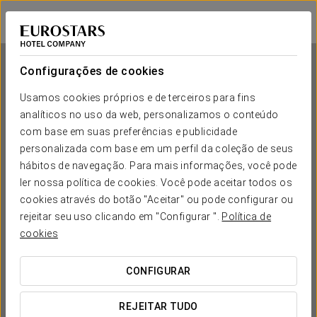
Dorma Coliseum
SANTANDER
Iniciar sessão n
Configurações de cookies
Usamos cookies próprios e de terceiros para fins
analíticos no uso da web, personalizamos o conteúdo
Dorma Coliseum
com base em suas preferências e publicidade
personalizada com base em um perfil da coleção de seus
SANTANDER
hábitos de navegação. Para mais informações, você pode
ler nossa política de cookies. Você pode aceitar todos os
cookies através do botão "Aceitar" ou pode configurar ou
rejeitar seu uso clicando em "Configurar ".
Política de
cookies
CONFIGURAR
QUANDO QUER IR?


REJEITAR TUDO