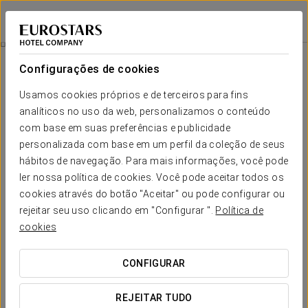
Dorma El Coloquio
VALLADOLID
Iniciar sessão n
Spa Eurostars Valladolid
Configurações de cookies
Usamos cookies próprios e de terceiros para fins
analíticos no uso da web, personalizamos o conteúdo
com base em suas preferências e publicidade
personalizada com base em um perfil da coleção de seus
hábitos de navegação. Para mais informações, você pode
ler nossa política de cookies. Você pode aceitar todos os
cookies através do botão "Aceitar" ou pode configurar ou
Spa Eurostars Valladolid
rejeitar seu uso clicando em "Configurar ".
Política de
cookies
Ofereça-se uma pausa e descubra as diferentes
experiências wellness que o esperam no Eurostars
CONFIGURAR
Valladolid. Um conjunto de opções pensado para o ajudar a
desligar e a reconectar consigo mesmo. Escolha a que
melhor se adapta a si e transforme a sua estadia num
REJEITAR TUDO