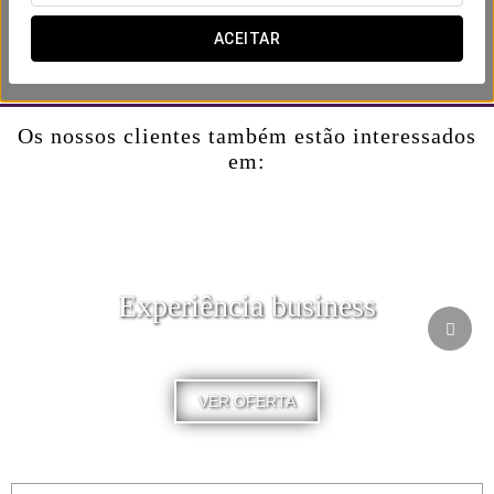
momento de verdadeiro bem-estar.
ACEITAR
Consulte todas as opções no
site
do Eurostars Valladolid ou
entre em contacto através do
telefone
.
Os nossos clientes também estão interessados
em:
Experiência business
VER OFERTA