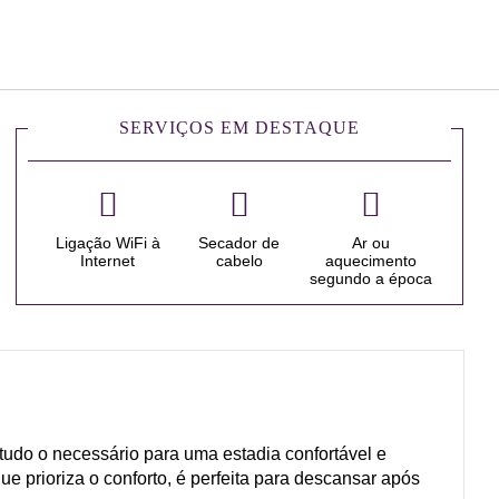
Português
Iniciar sessão no Star Trave
SERVIÇOS EM DESTAQUE
Ligação WiFi à
Secador de
Ar ou
Internet
cabelo
aquecimento
segundo a época
udo o necessário para uma estadia confortável e
e prioriza o conforto, é perfeita para descansar após