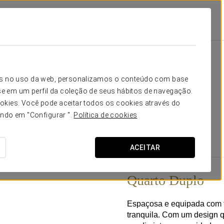
ia
Quartos
sita
icos no uso da web, personalizamos o conteúdo com base
e em um perfil da coleção de seus hábitos de navegação.
os, concebidos para garantir um descanso reparador após
okies. Você pode aceitar todos os cookies através do
a à funcionalidade, equipados com tudo o que é essencial
ando em "Configurar ".
Política de cookies
dolid.
ACEITAR
Quarto Duplo
Espaçosa e equipada com t
tranquila. Com um design qu