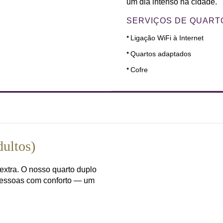
um dia intenso na cidade.
SERVIÇOS DE QUART
Ligação WiFi à Internet
Quartos adaptados
Cofre
dultos)
xtra. O nosso quarto duplo
 pessoas com conforto — um