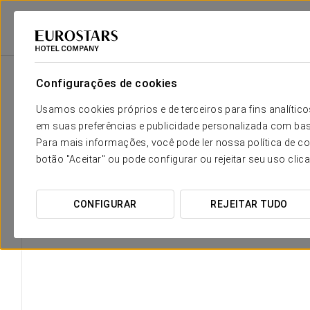
Eurostars Hotel Company
Espanha
Valladolid
Dorma Juan De Austr
Configurações de cookies
O conforto e descanso que neces
Usamos cookies próprios e de terceiros para fins analít
em suas preferências e publicidade personalizada com bas
Os 87 quartos do Dorma Juan de Austria são amplos e luminos
Para mais informações, você pode ler nossa política de co
um dia na cidade. Espaços acolhedores onde a elegância se ali
botão "Aceitar" ou pode configurar ou rejeitar seu uso clic
para que se sinta completamente à vontade no coração de Valla
CONFIGURAR
REJEITAR TUDO