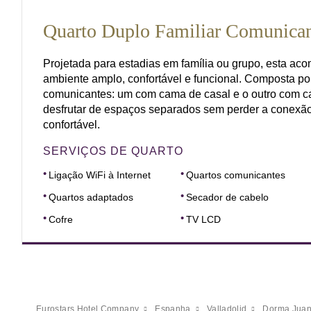
Quarto Duplo Familiar Comunica
Projetada para estadias em família ou grupo, esta a
ambiente amplo, confortável e funcional. Composta po
comunicantes: um com cama de casal e o outro com ca
desfrutar de espaços separados sem perder a conexão
confortável.
SERVIÇOS DE QUARTO
Ligação WiFi à Internet
Quartos comunicantes
Quartos adaptados
Secador de cabelo
Cofre
TV LCD
Eurostars Hotel Company
Espanha
Valladolid
Dorma Juan