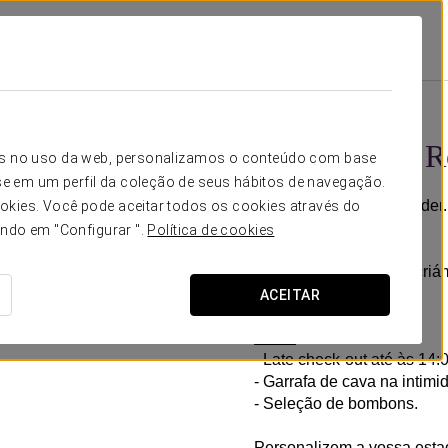
f
Promoções
Experiência Romântica
15 €
Experiência 
icos no uso da web, personalizamos o conteúdo com base
e em um perfil da coleção de seus hábitos de navegação.
Detalhes para surpreender.
okies. Você pode aceitar todos os cookies através do
do amor.
ando em "Configurar ".
Política de cookies
No Dorma Layos Golf, criá
com o seu par.
ACEITAR
Inclui:
- Late check-out até às 14:0
- Garrafa de cava na intimi
- Seleção de bombons.
Personalizem a vossa esta