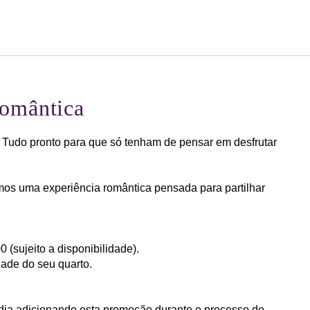
Português
Iniciar sessão no Star Trave
Romântica
 Tudo pronto para que só tenham de pensar em desfrutar
mos uma experiência romântica pensada para partilhar
0 (sujeito a disponibilidade).
dade do seu quarto.
dia adicionando esta promoção durante o processo de