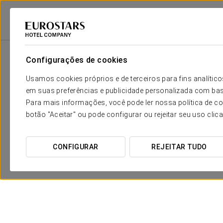
Eurostars Hotel Company
Espanha
Málaga
Dorma Málaga Museos
Configurações de cookies
Usamos cookies próprios e de terceiros para fins analít
em suas preferências e publicidade personalizada com bas
Para mais informações, você pode ler nossa política de co
botão "Aceitar" ou pode configurar ou rejeitar seu uso clic
CONFIGURAR
REJEITAR TUDO
Experiência Romântica
25€
VER OFERTA