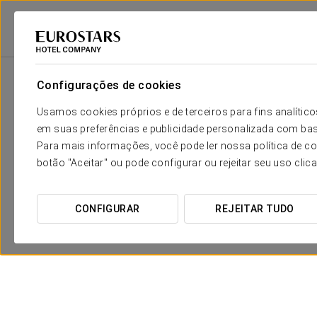
Eurostars Hotel Company
Espanha
Barcelona
Dorma Plaza Catalun
Configurações de cookies
Usamos cookies próprios e de terceiros para fins analít
em suas preferências e publicidade personalizada com bas
Para mais informações, você pode ler nossa política de co
botão "Aceitar" ou pode configurar ou rejeitar seu uso clic
CONFIGURAR
REJEITAR TUDO
Experiência Romântica
20 €
VER OFERTA