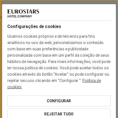
Dorma Tartessos
HUELVA
Iniciar sessão n
Quartos
Configurações de cookies
Quartos
O conforto e descanso que necessita
Usamos cookies próprios e de terceiros para fins
analíticos no uso da web, personalizamos o conteúdo
com base em suas preferências e publicidade
O
Dorma Tartessos
dispõe de cem quartos totalmente renovados
personalizada com base em um perfil da coleção de seus
e pensados para todo o tipo de estadias. São quartos muito
luminosos, com um estilo moderno e funcional.
hábitos de navegação. Para mais informações, você pode
ler nossa política de cookies. Você pode aceitar todos os
Atualmente estamos a renovar os nossos quartos adaptados para
cookies através do botão "Aceitar" ou pode configurar ou
que sejam ainda mais confortáveis. Não estarão disponíveis de 26
rejeitar seu uso clicando em "Configurar ".
Política de
de abril a 22 de maio inclusive.
cookies
SERVIÇOS EM DESTAQUE
CONFIGURAR
Quartos
REJEITAR TUDO