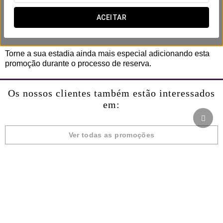
Inclui:
- Bombons.
ACEITAR
- Garrafa de cava.
- Check-out tardio (até às 14h00, sujeito à disponibilidade).
Torne a sua estadia ainda mais especial adicionando esta
promoção durante o processo de reserva.
Os nossos clientes também estão interessados
em:
Ver todas as promoções