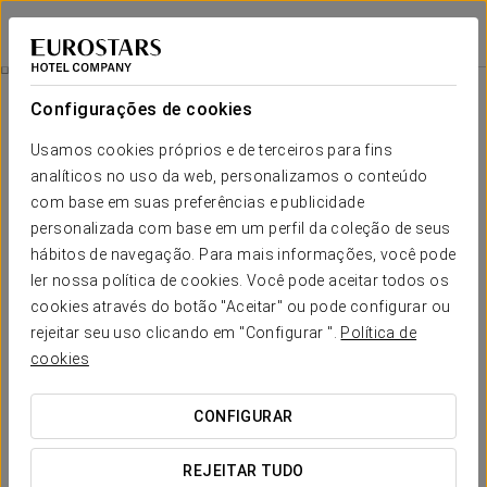
Dorma Victoria Palace
MADRID - SAN LORENZO DE EL ESCORIAL
Iniciar sessão n
Experiência Romântica
Configurações de cookies
Usamos cookies próprios e de terceiros para fins
analíticos no uso da web, personalizamos o conteúdo
com base em suas preferências e publicidade
personalizada com base em um perfil da coleção de seus
hábitos de navegação. Para mais informações, você pode
ler nossa política de cookies. Você pode aceitar todos os
cookies através do botão "Aceitar" ou pode configurar ou
rejeitar seu uso clicando em "Configurar ".
Política de
20 €
Experiência Romântica
cookies
Quer desfrutar de uma experiência romântica a dois? No
CONFIGURAR
Dorma Victoria Place preparámos tudo para que tenha uma
noite magnífica.
REJEITAR TUDO