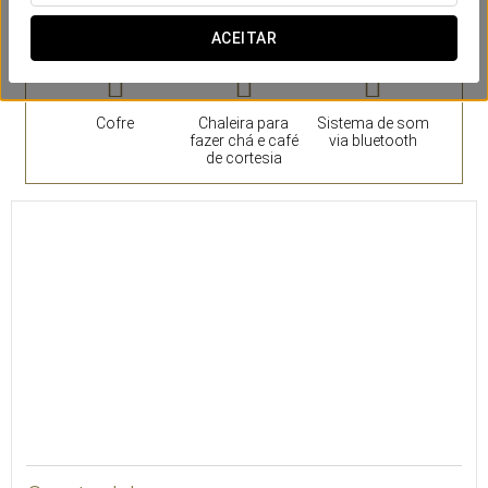
Quartos
ACEITAR
Cofre
Chaleira para
Sistema de som
fazer chá e café
via bluetooth
de cortesia
24