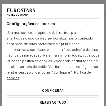
Eurostars Ambassador
BUDAPESTE
Iniciar sessão n
Quartos
Configurações de cookies
Quartos
O conforto e descanso que necessita
Usamos cookies próprios e de terceiros para fins
analíticos no uso da web, personalizamos o conteúdo
com base em suas preferências e publicidade
Os
92 quartos
do Eurostars Ambassador são espaços
pensados para garantir uma completa sensação de bem-estar.
personalizada com base em um perfil da coleção de seus
Todos eles são quartos espaçosos e luminosos com uma
hábitos de navegação. Para mais informações, você pode
decoração inspirada em diferentes cenários da cidade
, o
ler nossa política de cookies. Você pode aceitar todos os
que lhe permitirá sentir que faz parte da história de Budapeste.
cookies através do botão "Aceitar" ou pode configurar ou
Todos os quartos possuem um sistema de
som via
rejeitar seu uso clicando em "Configurar ".
Política de
bluetooth
, o que permite que a música seja reproduzida nos
cookies
altifalantes em toda a divisão, para que possa desfrutar da sua
música como se estivesse em casa.
CONFIGURAR
SERVIÇOS EM DESTAQUE
REJEITAR TUDO