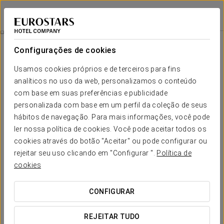
Eurostars Araguaney
SANTIAGO DE COMPOSTELA
Iniciar sessão n
Massagem Do Peregrino
Configurações de cookies
Usamos cookies próprios e de terceiros para fins
analíticos no uso da web, personalizamos o conteúdo
com base em suas preferências e publicidade
personalizada com base em um perfil da coleção de seus
hábitos de navegação. Para mais informações, você pode
ler nossa política de cookies. Você pode aceitar todos os
cookies através do botão "Aceitar" ou pode configurar ou
78 €
rejeitar seu uso clicando em "Configurar ".
Política de
Massagem do peregrino
cookies
Técnica específica para peregrinos do Caminho de Santiago
CONFIGURAR
e atletas.
REJEITAR TUDO