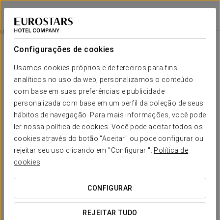
Eurostars Asta Regia
CÁDIS - JEREZ DE LA FRONTERA
Iniciar sessão n
Experiência Romântica
Configurações de cookies
Usamos cookies próprios e de terceiros para fins
analíticos no uso da web, personalizamos o conteúdo
com base em suas preferências e publicidade
personalizada com base em um perfil da coleção de seus
hábitos de navegação. Para mais informações, você pode
ler nossa política de cookies. Você pode aceitar todos os
cookies através do botão "Aceitar" ou pode configurar ou
25€
rejeitar seu uso clicando em "Configurar ".
Política de
Experiência Romântica
cookies
Desfrute de uma noite romântica inesquecível com esta
CONFIGURAR
promoção.
REJEITAR TUDO