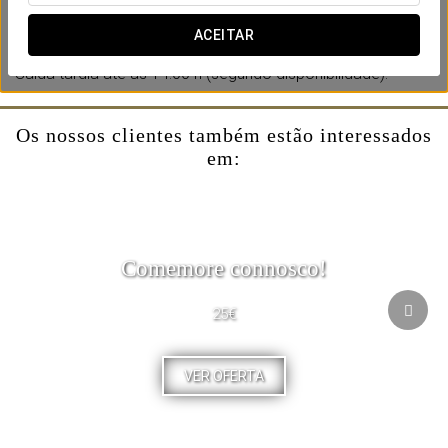
Inclui:
-Uma garrafa de espumante.
ACEITAR
-Bombons no quarto.
-Saída tardia até às 14:00 h (segundo disponibilidade).
Os nossos clientes também estão interessados
em:
Comemore connosco!
25€
VER OFERTA