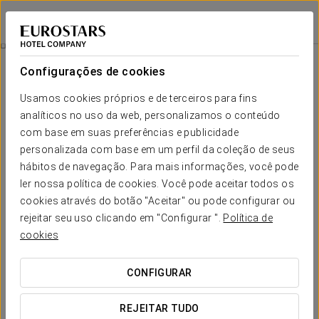
Eurostars Astoria
MÁLAGA
Iniciar sessão n
Quartos
Configurações de cookies
Quartos
O conforto e descanso que necessita
Usamos cookies próprios e de terceiros para fins
analíticos no uso da web, personalizamos o conteúdo
com base em suas preferências e publicidade
Tanto se estiver a viajar em negócios como se o fizer pelo
prazer de descobrir os encantos de Málaga, encontrará no
personalizada com base em um perfil da coleção de seus
Eurostars Astoria
a atmosfera perfeita para descansar e
hábitos de navegação. Para mais informações, você pode
relaxar
. Os nossos quartos foram
remodelados
ler nossa política de cookies. Você pode aceitar todos os
recentemente
para melhorar a sua funcionalidade e, assim,
oferecer aos nossos hóspedes uma experiência única.
cookies através do botão "Aceitar" ou pode configurar ou
rejeitar seu uso clicando em "Configurar ".
Política de
Todos os nossos quartos possuem uma ampla variedade de
cookies
serviços e muitos deles desfrutam também de
vistas
ímpares sobre a cidade de Málaga
, governada pela silhueta
do Monte Gibralfaro e pelas linhas quebradas da Alcazaba.
CONFIGURAR
Além disso, dispomos de
um quarto completamente
adaptado
para pessoas com mobilidade reduzida.
REJEITAR TUDO