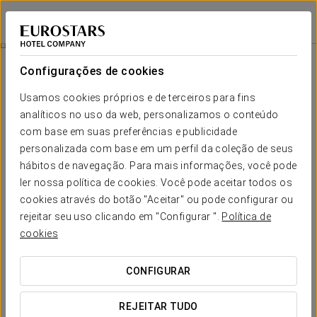
Eurostars Berlin
BERLIM
Iniciar sessão n
Celebre Conosco!
Configurações de cookies
Usamos cookies próprios e de terceiros para fins
analíticos no uso da web, personalizamos o conteúdo
com base em suas preferências e publicidade
personalizada com base em um perfil da coleção de seus
hábitos de navegação. Para mais informações, você pode
ler nossa política de cookies. Você pode aceitar todos os
cookies através do botão "Aceitar" ou pode configurar ou
30 €
rejeitar seu uso clicando em "Configurar ".
Política de
Celebre conosco!
cookies
Parabéns!
CONFIGURAR
Celebre o seu aniversário, data especial ou ocasião especial
REJEITAR TUDO