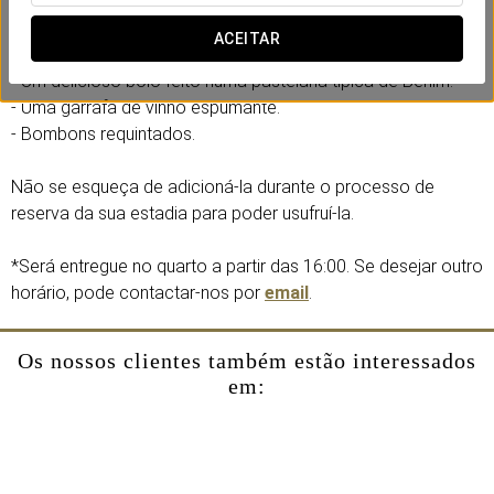
da melhor forma com esta maravilhosa promoção.
ACEITAR
Inclui:
- Um delicioso bolo feito numa pastelaria típica de Berlim.
- Uma garrafa de vinho espumante.
- Bombons requintados.
Não se esqueça de adicioná-la durante o processo de
reserva da sua estadia para poder usufruí-la.
*Será entregue no quarto a partir das 16:00. Se desejar outro
horário, pode contactar-nos por
email
.
Os nossos clientes também estão interessados
em: