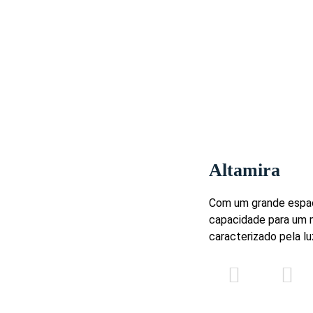
-
-
-
-
160
180
100
-
120
140
90
52
-
100
-
-
Altamira
Com um grande espaç
capacidade para um 
caracterizado pela lu