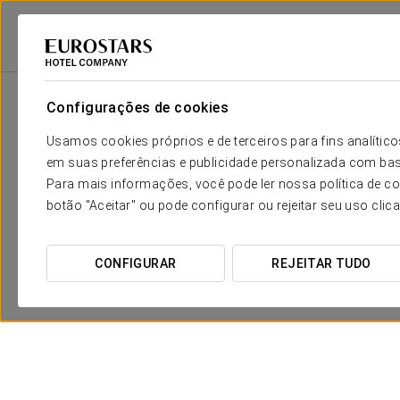
2
Sala
m
Dimensões
Altamira
2
x
Configurações de cookies
94 m
Usamos cookies próprios e de terceiros para fins analít
Balmis
2
x
104 m
em suas preferências e publicidade personalizada com bas
Para mais informações, você pode ler nossa política de co
Bernacer
2
x
68 m
botão "Aceitar" ou pode configurar ou rejeitar seu uso clic
Canalejas
2
x
77 m
CONFIGURAR
REJEITAR TUDO
Cavanillas
2
x
66 m
Miguel Hernández
2
x
40 m
Jorge Juan
2
x
40 m