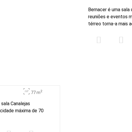
Bernacer é uma sala 
reuniões e eventos ma
térreo torna-a mais 
2
77 m
 sala Canalejas
acidade máxima de 70