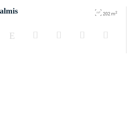
almis
2
202 m