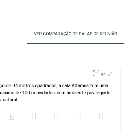
10
-
-
190
54
170
VER COMPARAÇÃO DE SALAS DE REUNIÃO
-
-
2
94 m
o de 94 metros quadrados, a sala Altamira tem uma
máximo de 100 convidados, num ambiente privilegiado
z natural.