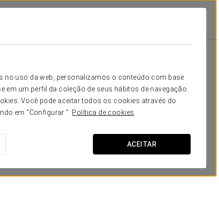
Escola
Banquete
Cocktail
Forma
80
90
50
36
Seu evento em
icos no uso da web, personalizamos o conteúdo com base
70
80
50
36
e em um perfil da coleção de seus hábitos de navegação.
okies. Você pode aceitar todos os cookies através do
40
50
40
24
ando em "Configurar ".
Política de cookies
40
60
45
24
SOLICITAR ORÇAMENTO
ACEITAR
40
50
40
24
-
-
21
15
-
-
21
15