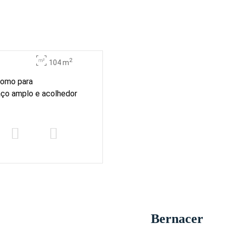
2
104 m
 como para
aço amplo e acolhedor
Bernacer