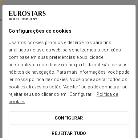
Eurostars Ciudad de La Coruña
A CORUÑA
Iniciar sessão n
Experiência Business
Configurações de cookies
Usamos cookies próprios e de terceiros para fins
analíticos no uso da web, personalizamos o conteúdo
com base em suas preferências e publicidade
personalizada com base em um perfil da coleção de seus
hábitos de navegação. Para mais informações, você pode
ler nossa política de cookies. Você pode aceitar todos os
cookies através do botão "Aceitar" ou pode configurar ou
10 €
rejeitar seu uso clicando em "Configurar ".
Política de
Experiência Business
cookies
Se está a planear visitar A Coruña em trabalho, fique
CONFIGURAR
connosco! Aproveite a nossa experiência executiva e os
seus benefícios adicionando-a durante o processo de
REJEITAR TUDO