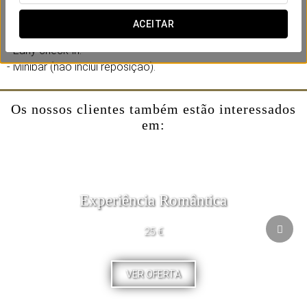
reserva da sua estadia.
ACEITAR
Inclui:
- Early check-in.
- Minibar (não inclui reposição).
Os nossos clientes também estão interessados
em:
Experiência Romântica
25 €
VER OFERTA